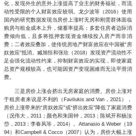
化，发现外生的意外上涨提高了业主的财务福祉，而流
动性受限的个人财富效应较弱。龙少波等（2016）使用
国内的研究数据发现当房价上涨时无房和刚需群体面临
购房与租金成本上升，储蓄率提高；多套住房者边际消
费倾向低，且多将抵押套现资金继续投入房产而非消
费；二者效应叠加，使传统房地产财富效应在中国被“房
奴效应”抵消。臧旭恒和张欣（2018）发现资产流动性不
足会强化流动性约束，抑制财富效应的实现，即使家庭
总资产规模较高，也可能因资产变现困难而无法平滑消
费。
三是房价上涨会挤出无房家庭的消费。房价上涨对
于租房者来说是不利的（Favilukis and Van，2021），
房价上涨带来的“房奴效应”或“挤出效应”降低了家庭消费
（况伟大，2011；颜色和朱国钟，2013；陈斌开和杨汝
岱，2013；李春风等，2014）。Attanasio & Weber（19
94）和Campbell & Cocco（2007）认为，房价大幅上涨