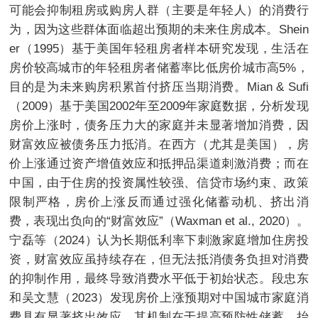
可能会抑制租房或购房人群（主要是年轻人）的消费行
为，因为这些群体面临超出预期的未来住房成本。Shein
er（1995）基于美国年轻租房者样本研究发现，生活在
房价较高城市的年轻租房者储蓄率比低房价城市高5%，
目的是为未来购房积累首付挤压当期消费。Mian & Sufi
（2009）基于美国2002年至2009年家庭数据，分析发现
房价上涨时，债务压力大的家庭并未显著增加消费，因
财富效应被债务压力抵消。在西方（尤其是美国），房
价上涨通过资产增值效应和抵押品渠道刺激消费；而在
中国，由于住房的投资属性较强、信贷市场约束、政策
限制严格，房价上涨反而通过强化储蓄动机、挤出消
费，表现出负向的“财富效应”（Waxman et al., 2020）。
宁磊等（2024）认为长期低利率下刺激家庭增加住房投
资，财富效应虽持续存在，但无法抵消债务负担对消费
的抑制作用，最终导致消费水平低于初始状态。段忠东
和吴文慧（2023）发现房价上涨预期对中国城市家庭消
费具有显著挤出效应，其机制在于提高预防性储蓄、抬