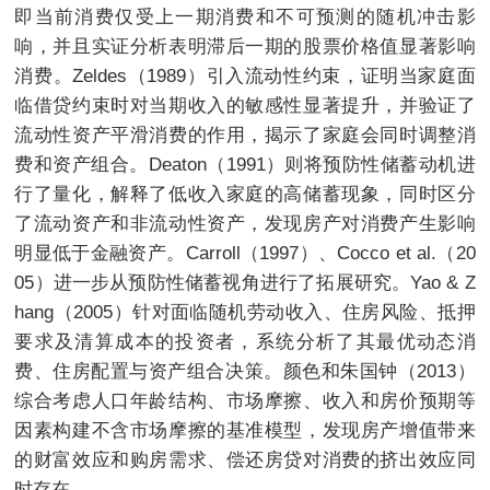
即当前消费仅受上一期消费和不可预测的随机冲击影
响，并且实证分析表明滞后一期的股票价格值显著影响
消费。Zeldes（1989）引入流动性约束，证明当家庭面
临借贷约束时对当期收入的敏感性显著提升，并验证了
流动性资产平滑消费的作用，揭示了家庭会同时调整消
费和资产组合。Deaton（1991）则将预防性储蓄动机进
行了量化，解释了低收入家庭的高储蓄现象，同时区分
了流动资产和非流动性资产，发现房产对消费产生影响
明显低于金融资产。Carroll（1997）、Cocco et al.（20
05）进一步从预防性储蓄视角进行了拓展研究。Yao & Z
hang（2005）针对面临随机劳动收入、住房风险、抵押
要求及清算成本的投资者，系统分析了其最优动态消
费、住房配置与资产组合决策。颜色和朱国钟（2013）
综合考虑人口年龄结构、市场摩擦、收入和房价预期等
因素构建不含市场摩擦的基准模型，发现房产增值带来
的财富效应和购房需求、偿还房贷对消费的挤出效应同
时存在。